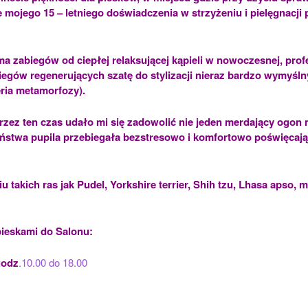
 mojego 15 – letniego doświadczenia w strzyżeniu i pielęgnacji
ma zabiegów od ciepłej relaksującej kąpieli w nowoczesnej, prof
iegów regenerujących szatę do stylizacji nieraz bardzo wymyśln
eria metamorfozy).
 przez ten czas udało mi się zadowolić nie jeden merdający ogo
ństwa pupila przebiegała bezstresowo i komfortowo poświęcając
u takich ras jak Pudel, Yorkshire terrier, Shih tzu, Lhasa apso, 
.
ieskami do Salonu:
godz
.10.00 do 18.00