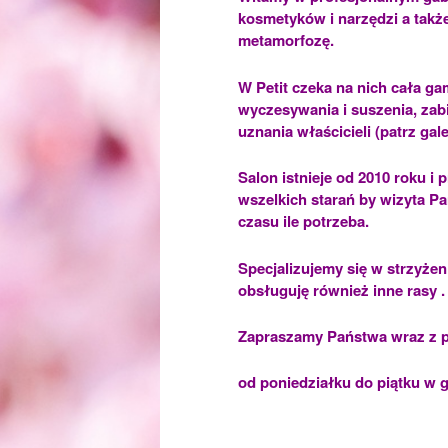
kosmetyków i narzędzi a także
metamorfozę.
W Petit czeka na nich cała ga
wyczesywania i suszenia, zab
uznania właścicieli (patrz gal
Salon istnieje od 2010 roku i
wszelkich starań by wizyta Pa
czasu ile potrzeba.
Specjalizujemy się w strzyżeni
obsługuję również inne rasy 
Zapraszamy Państwa wraz z p
od poniedziałku do piątku w 