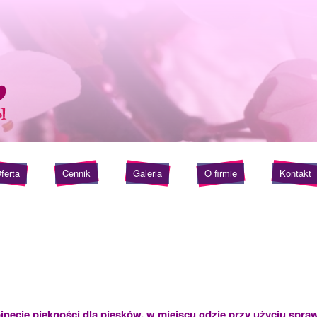
ferta
Cennik
Galeria
O firmie
Kontakt
ineci
e
piękności dla piesków, w miejscu gdzie przy użyciu spr