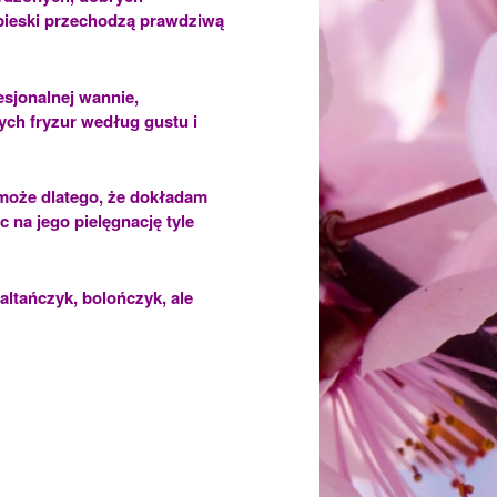
 pieski przechodzą prawdziwą
esjonalnej wannie,
ych fryzur według gustu i
n może dlatego, że dokładam
 na jego pielęgnację tyle
maltańczyk, bolończyk, ale