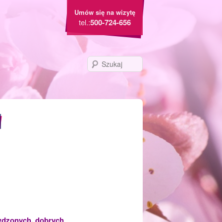
Umów się na wizytę
tel.:
500-724-656
Szukaj
awdzonych, dobrych