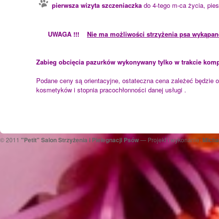
pierwsza wizyta szczeniaczka
do 4-tego m-ca życia, pie
UWAGA !!!
Nie ma możliwości strzyżenia psa wykąpa
Zabieg obcięcia pazurków wykonywany tylko w trakcie ko
Podane ceny są orientacyjne, ostateczna cena zależeć będzie od 
kosmetyków i stopnia pracochłonn
© 2011
"Petit" Salon Strzyżenia i Pielegnacji Psów
— Projekt i wykonanie:
Micha