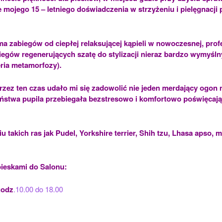
 mojego 15 – letniego doświadczenia w strzyżeniu i pielęgnacji
ma zabiegów od ciepłej relaksującej kąpieli w nowoczesnej, prof
iegów regenerujących szatę do stylizacji nieraz bardzo wymyśln
eria metamorfozy).
 przez ten czas udało mi się zadowolić nie jeden merdający ogo
ństwa pupila przebiegała bezstresowo i komfortowo poświęcając
u takich ras jak Pudel, Yorkshire terrier, Shih tzu, Lhasa apso, 
.
ieskami do Salonu:
godz
.10.00 do 18.00