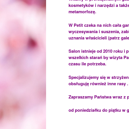
kosmetyków i narzędzi a także
metamorfozę.
W Petit czeka na nich cała ga
wyczesywania i suszenia, zab
uznania właścicieli (patrz gal
Salon istnieje od 2010 roku i
wszelkich starań by wizyta Pa
czasu ile potrzeba.
Specjalizujemy się w strzyżeni
obsługuję również inne rasy 
Zapraszamy Państwa wraz z p
od poniedziałku do piątku w 