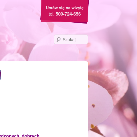
Umów się na wizytę
tel.:
500-724-656
Szukaj
awdzonych, dobrych