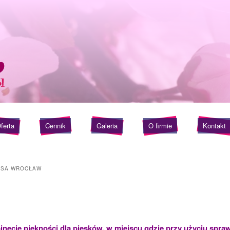
ferta
Cennik
Galeria
O firmie
Kontakt
PSA WROCŁAW
ineci
e
piękności dla piesków, w miejscu gdzie przy użyciu spr