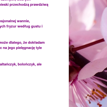
 pieski przechodzą prawdziwą
esjonalnej wannie,
ych fryzur według gustu i
n może dlatego, że dokładam
 na jego pielęgnację tyle
maltańczyk, bolończyk, ale