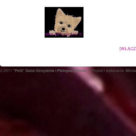
[WŁĄCZ
© 2011
"Petit" Salon Strzyżenia i Pielegnacji Psów
— Projekt i wykonanie:
Micha