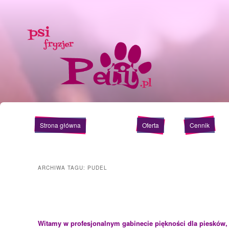
Przeskocz do widgetów
Przeskocz do tekstu
Główne menu
Strona główna
Oferta
Cennik
ARCHIWA TAGU:
PUDEL
Witamy w profesjonalnym gabineci
e
piękności dla piesków,