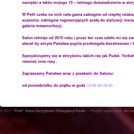
narzędzi a także mojego 15 – letniego doświadczenia w str
W Petit czeka na nich cała gama zabiegów od ciepłej relaks
suszenia, zabiegów regenerujących szatę do stylizacji niera
galeria metamorfozy).
Salon istnieje od 2010 roku i przez ten czas udało mi się 
starań by wizyta Państwa pupila przebiegała bezstresowo i 
Specjalizujemy się w strzyżeniu takich ras jak Pudel, Yorksh
również inne rasy .
Zapraszamy Państwa wraz z pieskami do Salonu:
od poniedziałku do piątku w godz
.10.00 do 18.00
© 2011
"Petit" Salon Strzyżenia i Pielegnacji Psów
— Projekt i wykonanie:
Micha